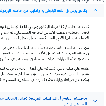
بكالوريوس في اللغة الإنجليزية وآدابها من جامعة اليرموك،
كانت متابعة حذيفة لدرجة البكالوريوس في اللغة الإنجليزية وآدا
تجربة تحويلية وضعت الأساس لنجاحه المستقبلي. لم يقدم له ه
الإنجليزية وتراثها الأدبي الغني فحسب، بل صقل أيضاً مهاراته 
من خلال دراسته، طور حذيفة عيناً ثاقبة للتفاصيل، وهي مهارة 
في حياته المهنية. تعلم تحليل الأفكار المعقدة، وتفسير المعنى، وا
ستصبح هذه المهارات أدوات أساسية في ترسانته وهو يتنقل في ع
علاوة على ذلك، وسع انكشافه على أعمال أدبية ووجهات نظر ث
تقديره العميق لقوة سرد القصص. سيؤثر هذا الفهم لاحقاً على
يمكنه من صياغة روايات مقنعة تتردد مع جماهيره المستهدفة.
ماجستير العلوم في الدراسات المهنية: تحليل البيانات م
الجامعي في دبي