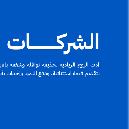
الشركـــــــــــات
أدت الروح الريادية لحذيفة نوافله وشغفه با
بتقديم قيمة استثنائية، ودفع النمو، وإحداث تأثي