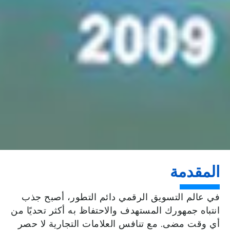
المقدمة
في
عالم
التسويق
الرقمي
دائم
التطور،
أصبح
جذب
انتباه
جمهورك
المستهدف
والاحتفاظ
به
أكثر
تحديًا
من
أي
وقت
مضى
.
مع
تنافس
العلامات
التجارية
لا
حصر