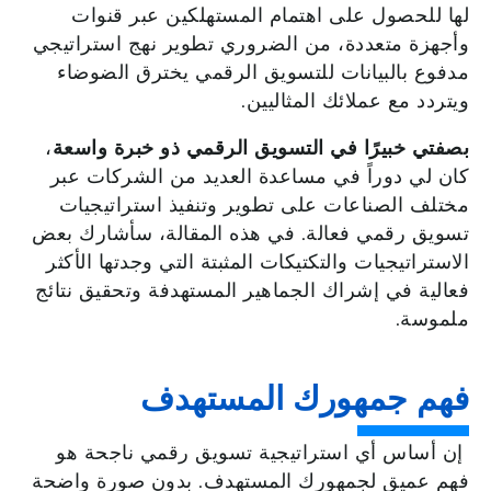
لها
للحصول
على
اهتمام
المستهلكين
عبر
قنوات
وأجهزة
متعددة،
من
الضروري
تطوير
نهج
استراتيجي
مدفوع
بالبيانات
للتسويق
الرقمي
يخترق
الضوضاء
ويتردد
مع
عملائك
المثاليين
.
بصفتي خبيرًا في التسويق الرقمي ذو خبرة
واسعة
،
كان
لي
دوراً
في
مساعدة
العديد
من
الشركات
عبر
مختلف
الصناعات
على
تطوير
وتنفيذ
استراتيجيات
تسويق
رقمي
فعالة
.
في
هذه
المقالة،
سأشارك
بعض
الاستراتيجيات
والتكتيكات
المثبتة
التي
وجدتها
الأكثر
فعالية
في
إشراك
الجماهير
المستهدفة
وتحقيق
نتائج
ملموسة
.
فهم جمهورك المستهدف
إن
أساس
أي
استراتيجية
تسويق
رقمي
ناجحة
هو
فهم
عميق
لجمهورك
المستهدف
.
بدون
صورة
واضحة