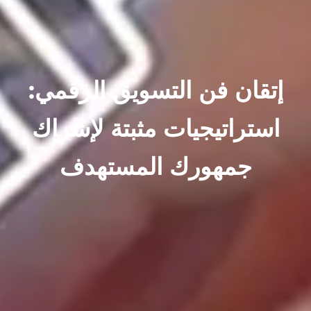
إتقان فن التسويق الرقمي:
استراتيجيات مثبتة لإشراك
جمهورك المستهدف